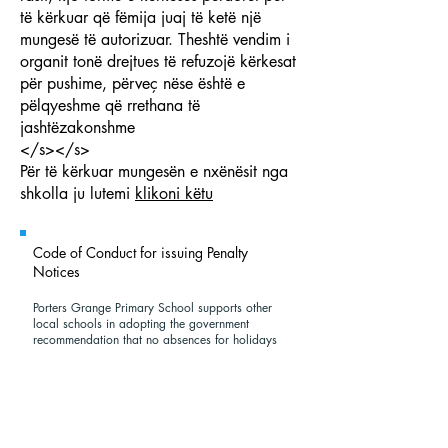
të kërkuar që fëmija juaj të ketë një
mungesë të autorizuar. Theshtë vendim i
organit tonë drejtues të refuzojë kërkesat
për pushime, përveç nëse është e
pëlqyeshme që rrethana të
jashtëzakonshme
</s></s>
Për të kërkuar mungesën e nxënësit nga
shkolla ju lutemi
klikoni këtu
Code of Conduct for issuing Penalty
Notices
Porters Grange Primary School supports other
local schools in adopting the government
recommendation that no absences for holidays
will be approved as authorised during the
academic year. Should parents/carers book
holidays during term time, they will do so on the
understanding that this is without the consent or
approval of the school.