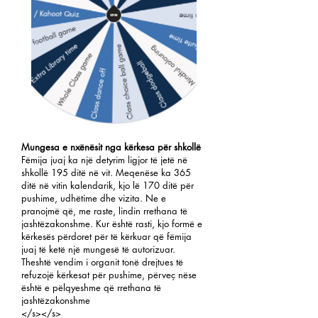
Mungesa e nxënësit nga kërkesa për shkollë
Fëmija juaj ka një detyrim ligjor të jetë në
shkollë 195 ditë në vit. Meqenëse ka 365
ditë në vitin kalendarik, kjo lë 170 ditë për
pushime, udhëtime dhe vizita. Ne e
pranojmë që, me raste, lindin rrethana të
jashtëzakonshme. Kur është rasti, kjo formë e
kërkesës përdoret për të kërkuar që fëmija
juaj të ketë një mungesë të autorizuar.
Theshtë vendim i organit tonë drejtues të
refuzojë kërkesat për pushime, përveç nëse
është e pëlqyeshme që rrethana të
jashtëzakonshme
</s></s>