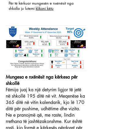
Për të kërkuar mungesën e nxënësit nga
shkolla ju lutemi
klikoni këtu
Mungesa e nxënësit nga kërkesa për
shkollë
Fëmija juaj ka një detyrim ligjor të jetë
në shkollë 195 ditë në vit. Meqenëse ka
365 ditë në vitin kalendarik, kjo lë 170
ditë për pushime, udhëtime dhe vizita.
Ne e pranojmë që, me raste, lindin
rrethana të jashtëzakonshme. Kur është
rasti, kjo formë e kërkesës përdoret për