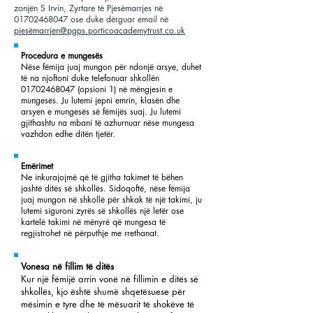
zonjën S Irvin, Zyrtare të Pjesëmarrjes në
01702468047
ose duke dërguar email në
pjesëmarrjen@pgps.porticoacademytrust.co.uk
Procedura e mungesës
Nëse fëmija juaj mungon për ndonjë arsye, duhet
të na njoftoni duke telefonuar shkollën
01702468047
(opsioni 1) në mëngjesin e
mungesës. Ju lutemi jepni emrin, klasën dhe
arsyen e mungesës së fëmijës suaj. Ju lutemi
gjithashtu na mbani të azhurnuar nëse mungesa
vazhdon edhe ditën tjetër.
Emërimet
Ne inkurajojmë që të gjitha takimet të bëhen
jashtë ditës së shkollës. Sidoqoftë, nëse fëmija
juaj mungon në shkollë për shkak të një takimi, ju
lutemi siguroni zyrës së shkollës një letër ose
kartelë takimi në mënyrë që mungesa të
regjistrohet në përputhje me rrethanat.
Vonesa në fillim të ditës
Kur një fëmijë arrin vonë në fillimin e ditës së
shkollës, kjo është shumë shqetësuese për
mësimin e tyre dhe të mësuarit të shokëve të