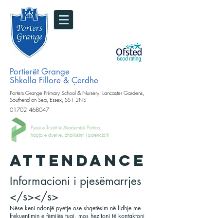
Portierët Grange
Shkolla Fillore & Çerdhe
Porters Grange Primary School & Nursery, Lancaster Gardens,
Southend on Sea, Essex, SS1 2NS
01702 468047
Pjesë e Trustit të Akademisë Portico.
hapja e dyerve, zhbllokimi i potencialit
ATTENDANCE
Informacioni i pjesëmarrjes
</s></s>
Nëse keni ndonjë pyetje ose shqetësim në lidhje me
frekuentimin e fëmijës tuaj, mos hezitoni të kontaktoni