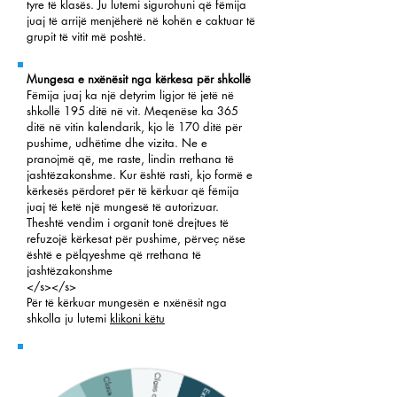
tyre të klasës. Ju lutemi sigurohuni që fëmija
juaj të arrijë menjëherë në kohën e caktuar të
grupit të vitit më poshtë.
Mungesa e nxënësit nga kërkesa për shkollë
Fëmija juaj ka një detyrim ligjor të jetë në
shkollë 195 ditë në vit. Meqenëse ka 365
ditë në vitin kalendarik, kjo lë 170 ditë për
pushime, udhëtime dhe vizita. Ne e
pranojmë që, me raste, lindin rrethana të
jashtëzakonshme. Kur është rasti, kjo formë e
kërkesës përdoret për të kërkuar që fëmija
juaj të ketë një mungesë të autorizuar.
Theshtë vendim i organit tonë drejtues të
refuzojë kërkesat për pushime, përveç nëse
është e pëlqyeshme që rrethana të
jashtëzakonshme
</s></s>
Për të kërkuar mungesën e nxënësit nga
shkolla ju lutemi
klikoni këtu