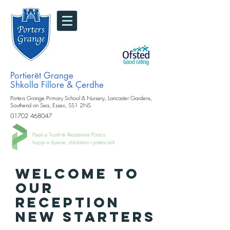
Portierët Grange
Shkolla Fillore & Çerdhe
Porters Grange Primary School & Nursery, Lancaster Gardens,
Southend on Sea, Essex, SS1 2NS
01702 468047
Pjesë e Trustit të Akademisë Portico.
hapja e dyerve, zhbllokimi i potencialit
welcome to
our
RECEPTION
new starters