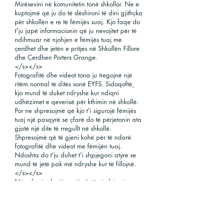
Mirësevini në komunitetin tonë shkollor. Ne e
kuptojmë që ju do të dëshironi të dini gjithçka
për shkollën e re të fëmijës suaj. Kjo faqe do
t'ju japë informacionin që ju nevojitet për të
ndihmuar në njohjen e fëmijës tuaj me
çerdhet dhe jetën e pritjes në Shkollën Fillore
dhe Çerdhen Porters Grange.
</s></s>
Fotografitë dhe videot tona ju tregojnë një
ritëm normal të ditës sonë EYFS. Sidoqoftë,
kjo mund të duket ndryshe kur ndiqni
udhëzimet e qeverisë për kthimin në shkollë.
Por ne shpresojmë që kjo t'i sigurojë fëmijës
tuaj një pasqyrë se çfarë do të përjetonin ata
gjatë një dite të rregullt në shkollë.
Shpresojmë që të gjeni kohë për të ndarë
fotografitë dhe videot me fëmijën tuaj.
Ndoshta do t'ju duhet t'i shpjegoni atyre se
mund të jetë pak më ndryshe kur të fillojnë.
</s></s>
Nëse keni ndonjë pyetje tjetër, ju lutemi
kontaktoni zyrën tonë të shkollës në
office@portersgrange.southend.sch.uk
. Ju
presim sa më shpejt që të kemi mundësi.