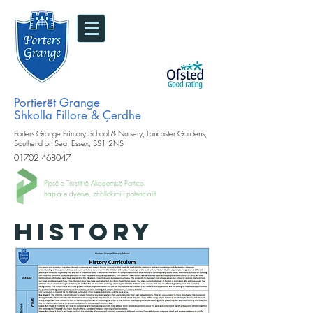
Portierët Grange
Shkolla Fillore & Çerdhe
Porters Grange Primary School & Nursery, Lancaster Gardens,
Southend on Sea, Essex, SS1 2NS
01702 468047
Pjesë e Trustit të Akademisë Portico.
hapja e dyerve, zhbllokimi i potencialit
HISTORY