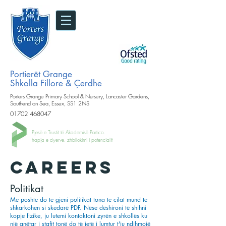
Portierët Grange
Shkolla Fillore & Çerdhe
Porters Grange Primary School & Nursery, Lancaster Gardens,
Southend on Sea, Essex, SS1 2NS
01702 468047
Pjesë e Trustit të Akademisë Portico.
hapja e dyerve, zhbllokimi i potencialit
cAREERS
Politikat
Më poshtë do të gjeni politikat tona të cilat mund të
shkarkohen si skedarë PDF. Nëse dëshironi të shihni
kopje fizike, ju lutemi kontaktoni zyrën e shkollës ku
një anëtar i stafit tonë do të jetë i lumtur t'ju ndihmojë