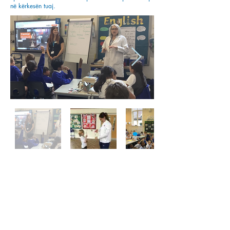
në kërkesën tuaj.
Na telefononi:
Na gjej: