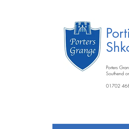
Port
Shko
Porters Gra
Southend o
01702 46