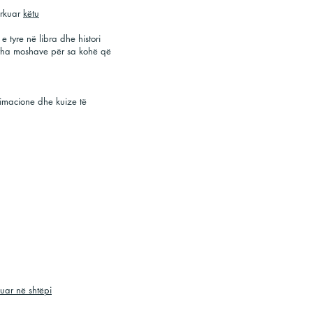
</s></s>
arkuar
këtu
Shkencë:
Brian Cox
- Shkencë me pr
& Guests
 tyre në libra dhe histori
</s></s>
jitha moshave për sa kohë që
Shkrim-leximi:
David Walliams
në 1
</s></s>
Kopshtari dhe natyra:
Maddie - CB
11:00 të mëngjesit
imacione dhe kuize të
Vallëzimi:
Oti Mabuse
- Rreptësisht
Gjeni atë në Facebook çdo ditë për
mëngjesit.
</s></s>
Vallëzimi:
Darcey Bussell
- Ejani rr
pasdite nga 30 Mars.
</s></s>
Muzika:
Myleene Klass
- e hënë d
</s></s>
Muzika:
Nick Cope
- Koncerte në in
</s></s>
Art:
Rob Biddulph
- Vizatoni me Rob
10:00.
</s></s>
Gatimi:
Jamie Oliver
- Gatim me Fëm
uar në shtëpi
udhëzime gatimi me Buddy Oliver
</s></s>