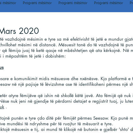
i mësimor
Programi mësimor
Programi mësimor
Programi mësimor
P
 Mars 2020
të vazhdojnë mësimin e tyre sa më efektivisht të jetë e mundur gjatë
zhvillohet mësimi në distancë. Mësuesit tanë do të vazhdojnë të p
r që fëmija juaj të ketë qasje në mbështetjen që ata kërkojnë. N
i i mëposhtëm të jetë i dobishëm:
us
sore e komunikimit midis mësuesve dhe nxënësve. Kjo platformë e të
esaw në një pajisje të lëvizshme ose të identifikoheni përmes një shf
tër atyre fëmijëve që ishin në shkollë këtë javë. Ata fëmijë që nuk 
ëse nuk jeni në gjendje të përdorni detajet e regjistrit tuaj, ju lu
.uk
.
tojnë punën e tyre çdo ditë për fëmijët përmes Seesaw. Kjo punë 
ve mundësi të ndryshme për të ruajtur të mësuarit e tyre.
ktojë mësuesin e tij, ai mund të klikojë në butonin e gjelbër 'shto' 