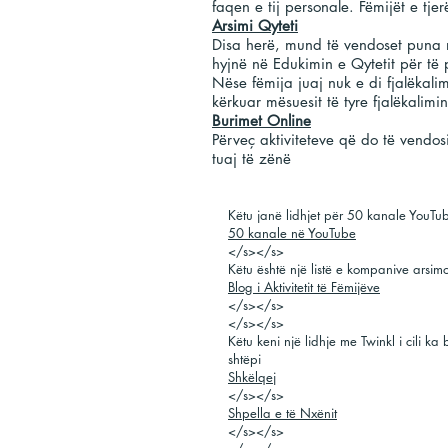
faqen e tij personale. Fëmijët e tj
Arsimi Qyteti
Disa herë, mund të vendoset puna 
hyjnë në Edukimin e Qytetit për të
Nëse fëmija juaj nuk e di fjalëkali
kërkuar mësuesit të tyre fjalëkalimin
Burimet Online
Përveç aktiviteteve që do të vendos
tuaj të zënë
Këtu janë lidhjet për 50 kanale YouTub
50 kanale në YouTube
</s></s>
Këtu është një listë e kompanive arsimo
Blog i Aktivitetit të Fëmijëve
</s></s>
</s></s>
Këtu keni një lidhje me Twinkl i cili k
shtëpi
Shkëlqej
</s></s>
Shpella e të Nxënit
</s></s>