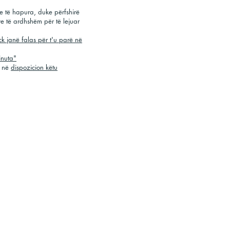
re të hapura, duke përfshirë
e të ardhshëm për të lejuar
k janë falas për t'u parë në
inuta"
ë në
dispozicion këtu