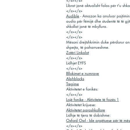
</s></s>
Librat janë aktualisht falas për t'u shk
</s></s>
Audible
- Amazon ka anuluar pajtimin e
audio për fëmijë dhe studentë të të g
shkollat ​​janë të mbyllura.
</s></s>
</s></s>
Mësoni drejtshkrimin duke përdorur an
shpejta, të paharrueshme.
Zotëri Linkalot
</s></s>
Lidhjet EYFS
</s></s>
Bllokimet e numrave
Alphblocks
Tregime
Aktivitetet e fonikës:
</s></s>
Lojë fonike - Aktivitete të fazës 1
Aktivitetet krijuese:
Aktivitetet parashkollore
Lidhje të tjera të dobishme:
Oxford Owl - Ide argëtuese për të mës
</s></s>