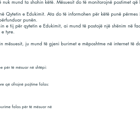
erë nuk mund ta shohin këtë. Mësuesit do të monitorojnë postimet që 
në Qytetin e Edukimit. Ata do të informohen për këtë punë përme
 përfunduar punën.
min e tij për qytetin e Edukimit, ai mund të postojë një shënim në f
 e tyre.
in mësuesit, ju mund të gjeni burimet e mëposhtme në internet të do
Rri me të famshëm
e për të mësuar në shtëpi:
Një numër i famshëm po bëjnë gjër
të internetit dhe mediave sociale. J
re që ofrojnë pajtime falas:
zonën PE dhe Keeping Active për 
Shikoni disa nga këto:
</s></s>
Matematika:
Carol Vorderman dhe '
a burime falas për të mësuar në
(Zakonisht 2 £ në javë, por tani fal
</s></s>
Gjeografia:
Steve Backshall
në 9:30
</s></s>
Shkencë:
Connie Huq
- e hënë, e 
të mëngjesit