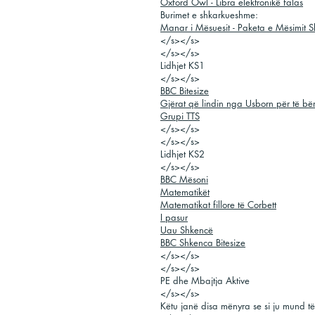
Oxford Owl - Libra elektronikë falas
Burimet e shkarkueshme:
Manar i Mësuesit - Paketa e Mësimit S
</s></s>
</s></s>
Lidhjet KS1
</s></s>
BBC Bitesize
Gjërat që lindin nga Usborn për të bë
Grupi TTS
</s></s>
</s></s>
Lidhjet KS2
</s></s>
BBC Mësoni
Matematikët
Matematikat fillore të Corbett
I pasur
Uau Shkencë
BBC Shkenca Bitesize
</s></s>
</s></s>
PE dhe Mbajtja Aktive
</s></s>
Këtu janë disa mënyra se si ju mund të