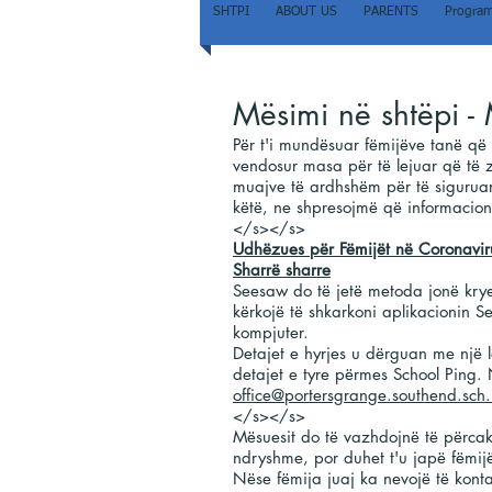
SHTPI
ABOUT US
PARENTS
Program
Mësimi në shtëpi -
Për t'i mundësuar fëmijëve tanë që 
vendosur masa për të lejuar që të 
muajve të ardhshëm për të sigurua
këtë, ne shpresojmë që informacion
</s></s>
Udhëzues për Fëmijët në Coronavir
Sharrë sharre
Seesaw do të jetë metoda jonë krye
kërkojë të shkarkoni aplikacionin Se
kompjuter.
Detajet e hyrjes u dërguan me një le
detajet e tyre përmes School Ping. N
office@portersgrange.southend.sch
</s></s>
Mësuesit do të vazhdojnë të përcak
ndryshme, por duhet t'u japë fëmijë
Nëse fëmija juaj ka nevojë të konta