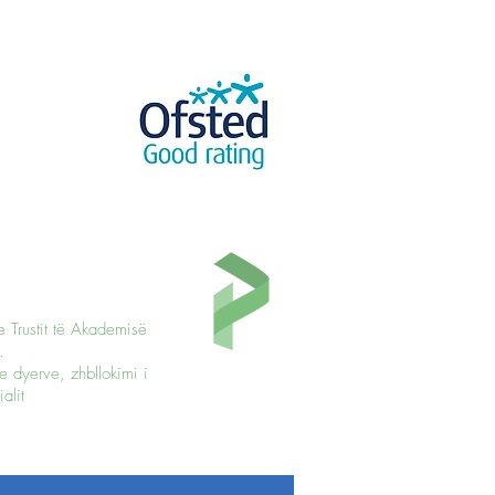
e Trustit të Akademisë
.
e dyerve, zhbllokimi i
alit