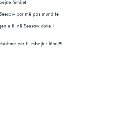
bëjnë fëmijët.
s Seesaw por më pas mund të
aqen e tij në Seesaw duke i
bishme për t'i mbajtur fëmijët
a për fëmijët përmes faqeve
u mund të gjeni një lidhje në
Joe Wicks.
faktori i matematikës'
as)
 të mëngjesit
mërkurë dhe e premte në 10:00