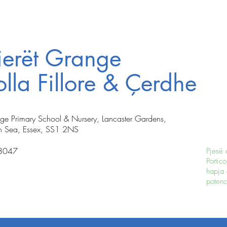
ierët Grange
lla Fillore & Çerdhe
nge Primary School & Nursery, Lancaster Gardens,
n Sea, Essex, SS1 2NS
8047
Pjesë 
Portico
hapja 
potenci