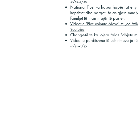
</s></s>
National Trust ka hapur hapësirat e ty
kopshtet dhe parqet, falas gjatë muajv
familjet të marrin ajër të pastër.
Videot e 'Five Minute Move' të Joe Wic
Youtube
Change4Life ka lojëra falas "dhjetë m
Videot e përditshme të ushtrimeve jan
</s></s>