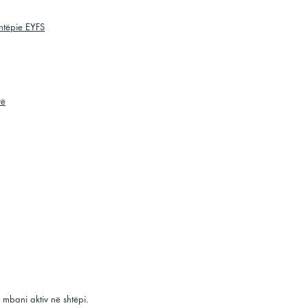
PE:
Joe Wicks
- PE me trajnerin e t
9 të mëngjesit
htëpie EYFS
</s></s>
PE:
Andy's Wild Workout
- Anëtarë
disa stërvitje argëtuese
</s></s>
Yoga: Yoga
Cosmic Kids
- Yoga, me
rë
 mbani aktiv në shtëpi.