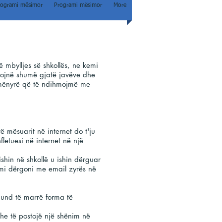
rogrami mësimor
Programi mësimor
More
 mbylljes së shkollës, ne kemi
unojnë shumë gjatë javëve dhe
ë mënyrë që të ndihmojmë me
 mësuarit në internet do t'ju
letuesi në internet në një
ishin në shkollë u ishin dërguar
temi dërgoni me email zyrës në
mund të marrë forma të
dhe të postojë një shënim në